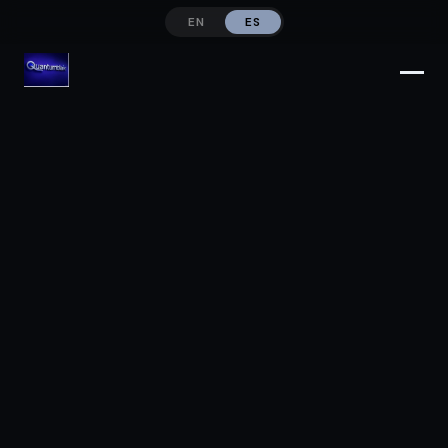
EN
ES